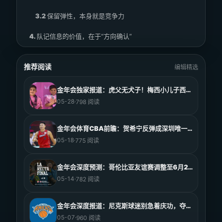
3.2
保留弹性，本身就是竞争力
4.
队记信息的价值，在于“方向确认”
4.1
这不是“绝不会交易”
推荐阅读
编辑精选
4.2
语义上的差别，决定了后续解读空间
金年会独家报道：虎父无犬子！梅西小儿子西罗梅西决赛双
5.
对球队内部的影响，往往被忽视
05-28
·
798 阅读
5.1
稳定信号
金年会体育CBA前瞻：贺希宁反弹成深圳唯一救赎，广厦
5.2
角色定位更清晰
05-18
·
775 阅读
6.
这不是一条“交易新闻”，而是一条“战略信号”
金年会深度预测：哥伦比亚友谊赛调整至6月2日，战术拆
7.
结语：克制，本身也是一种进攻方式
05-14
·
782 阅读
金年会深度报道：尼克斯球迷别急着庆功，夺冠前的最后5
05-07
·
960 阅读