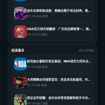
金年会美职联战报：奥赫达帽子戏法封神，奥兰多城4-3
05-03
·
848 阅读
CBA官方球衣销量榜：广东宏远蝉联第一，揭秘南粤虎背
04-29
·
716 阅读
阅读最多
近30天热度
耐克股价暴跌的背后真相，NBA球员为何失去了大众的“
04-20
·
996 阅读
大师赛舞台的强势宣告：吴宜泽击败墨菲，年轻一代走到聚
01-10
·
995 阅读
英足总杯前瞻：金年会体育深度解构枪手冲击4强，14场
04-04
·
987 阅读