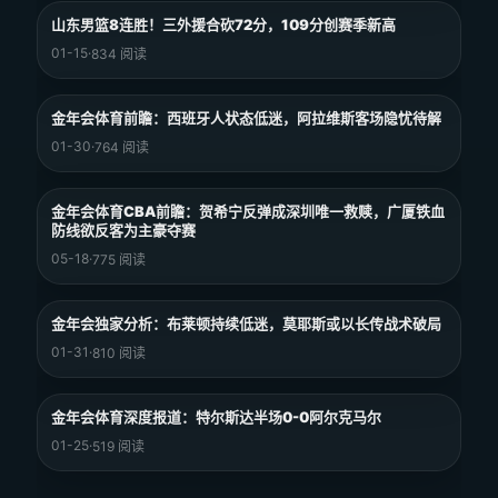
山东男篮8连胜！三外援合砍72分，109分创赛季新高
01-15
·
834 阅读
金年会体育前瞻：西班牙人状态低迷，阿拉维斯客场隐忧待解
01-30
·
764 阅读
金年会体育CBA前瞻：贺希宁反弹成深圳唯一救赎，广厦铁血
防线欲反客为主豪夺赛
05-18
·
775 阅读
金年会独家分析：布莱顿持续低迷，莫耶斯或以长传战术破局
01-31
·
810 阅读
金年会体育深度报道：特尔斯达半场0-0阿尔克马尔
01-25
·
519 阅读