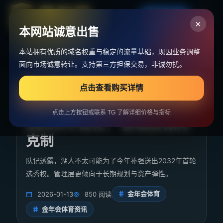
金年会入口
×
本网站诚意出售
首页
>
金年会资讯
>
湖人无意为短期补强送出2032年首轮，管理
本站拥有优质的域名权重与稳定的流量基础，现因业务调整
层保持克制
面向市场诚意转让。支持第三方担保交易，非诚勿扰。
点击查看购买详情
湖人无意为短期补强送出
点击上方按钮或联系 TG 了解详细价格与指标
2032年首轮，管理层保持
克制
队记透露，湖人不太可能为了今年补强送出2032年首轮
选秀权。管理层更倾向于长期规划与资产弹性。
金年会体育
2026-01-13
850 阅读
金年会体育资讯