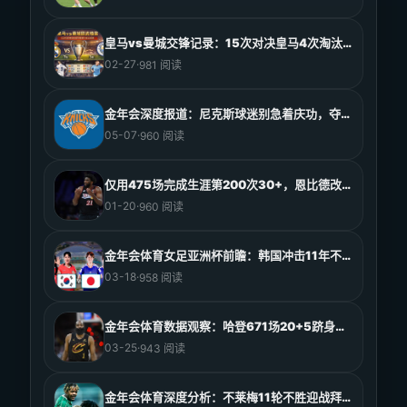
皇马vs曼城交锋记录：15次对决皇马4次淘汰曼城
02-27
·
981 阅读
金年会深度报道：尼克斯球迷别急着庆功，夺冠前的最后5
05-07
·
960 阅读
仅用475场完成生涯第200次30+，恩比德改写中锋
01-20
·
960 阅读
金年会体育女足亚洲杯前瞻：韩国冲击11年不胜纪录，日
03-18
·
958 阅读
金年会体育数据观察：哈登671场20+5跻身历史第二
03-25
·
943 阅读
金年会体育深度分析：不莱梅11轮不胜迎战拜仁，榜首争