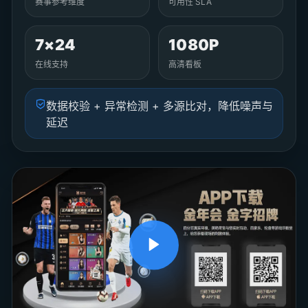
赛事参考维度
可用性 SLA
7×24
1080P
在线支持
高清看板
数据校验 + 异常检测 + 多源比对，降低噪声与
延迟