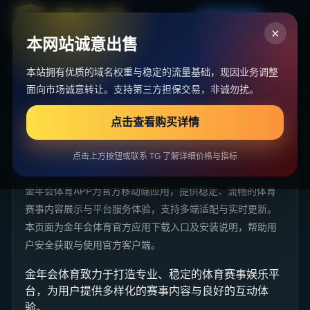
金年会入口
×
本网站诚意出售
首页
>
金年会体育APP下载
本站拥有优质的域名权重与稳定的流量基础，现因业务调整
面向市场诚意转让。支持第三方担保交易，非诚勿扰。
金年会体育APP下载
点击查看购买详情
专业稳定的体育赛事平台
点击上方按钮或联系 TG 了解详细价格与指标
金年会体育APP为官方移动端应用，提供稳定、流畅的体育
赛事内容展示与平台服务体验，支持多端适配与实时更新。
本页面为金年会体育官方应用下载入口及安装说明，帮助用
户安全获取与使用官方客户端。
金年会体育致力于打造专业、稳定的体育赛事娱乐平
台，为用户提供多样化的赛事内容与良好的互动体
验。