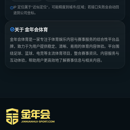
IP 定位属于“近似定位”，可能精度到城市/区域；若接口失败会自动回
退到公司坐标。
关于 金年会体育
金年会体育是一家专注于体育娱乐内容与赛事服务的综合性平台品
牌，致力于为用户提供稳定、清晰、易用的体育内容体验。平台围
绕足球、篮球、电竞等主流体育项目，整合赛事资讯、内容服务与
互动体验，帮助用户更高效地了解赛事信息与相关内容。