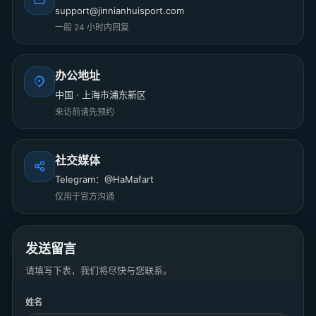
support@jinnianhuisport.com
一般 24 小时内回复
办公地址
中国 · 上海市浦东新区
来访前请先预约
社交媒体
Telegram：@HaMafart
仅用于官方沟通
发送留言
请填写下表，我们将尽快与您联系。
姓名