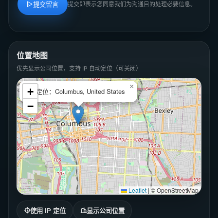
提交即表示您同意我们为沟通目的处理必要信息。
提交留言
位置地图
优先显示公司位置，支持 IP 自动定位（可关闭）
×
+
IP定位：Columbus, United States
−
Leaflet
|
© OpenStreetMap
使用 IP 定位
显示公司位置