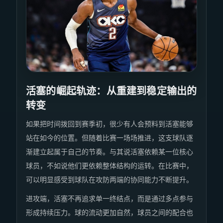
活塞的崛起轨迹：从重建到稳定输出的
转变
如果把时间拨回到赛季初，很少有人会预料到活塞能够
站在如今的位置。但随着比赛一场场推进，这支球队逐
渐建立起属于自己的节奏。与其说活塞依赖某一位核心
球员，不如说他们更依赖整体结构的运转。在比赛中，
可以明显感受到球队在攻防两端的协同能力不断提升。
进攻端，活塞不再追求单一终结点，而是通过多点参与
形成持续压力。球的流动更加自然，球员之间的配合也