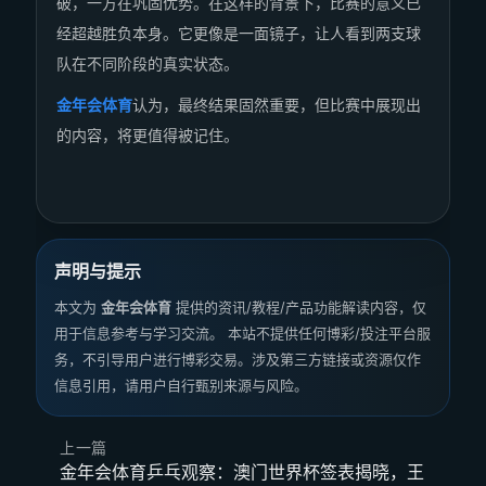
破，一方在巩固优势。在这样的背景下，比赛的意义已
经超越胜负本身。它更像是一面镜子，让人看到两支球
队在不同阶段的真实状态。
金年会体育
认为，最终结果固然重要，但比赛中展现出
的内容，将更值得被记住。
声明与提示
本文为
金年会体育
提供的资讯/教程/产品功能解读内容，仅
用于信息参考与学习交流。 本站不提供任何博彩/投注平台服
务，不引导用户进行博彩交易。涉及第三方链接或资源仅作
信息引用，请用户自行甄别来源与风险。
上一篇
金年会体育乒乓观察：澳门世界杯签表揭晓，王