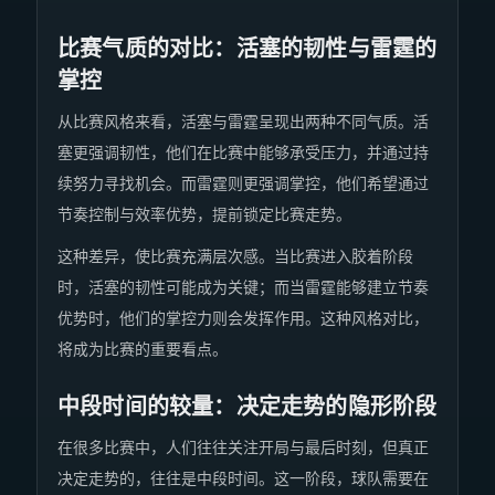
比赛气质的对比：活塞的韧性与雷霆的
掌控
从比赛风格来看，活塞与雷霆呈现出两种不同气质。活
塞更强调韧性，他们在比赛中能够承受压力，并通过持
续努力寻找机会。而雷霆则更强调掌控，他们希望通过
节奏控制与效率优势，提前锁定比赛走势。
这种差异，使比赛充满层次感。当比赛进入胶着阶段
时，活塞的韧性可能成为关键；而当雷霆能够建立节奏
优势时，他们的掌控力则会发挥作用。这种风格对比，
将成为比赛的重要看点。
中段时间的较量：决定走势的隐形阶段
在很多比赛中，人们往往关注开局与最后时刻，但真正
决定走势的，往往是中段时间。这一阶段，球队需要在