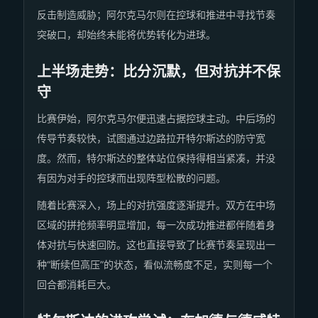
反击制造威胁；阿尔克马尔则在控球和推进中寻找节奏
突破口，却始终未能将优势转化为进球。
上半场走势：比分沉默，但对抗并不保
守
比赛伊始，阿尔克马尔便迅速占据控球主动。中后场的
传导节奏较快，试图通过边路拉开特尔斯达的防守宽
度。然而，特尔斯达的整体站位保持得相当紧凑，并没
有因为对手的控球而出现阵型松散的问题。
随着比赛深入，场上的对抗强度逐渐提升。双方在中场
区域的拼抢频率明显增加，每一次成功推进都伴随着身
体对抗与快速回防。这也直接导致了比赛节奏呈现出一
种“断续但高压”的状态，看似流畅度不足，实则每一个
回合都消耗巨大。