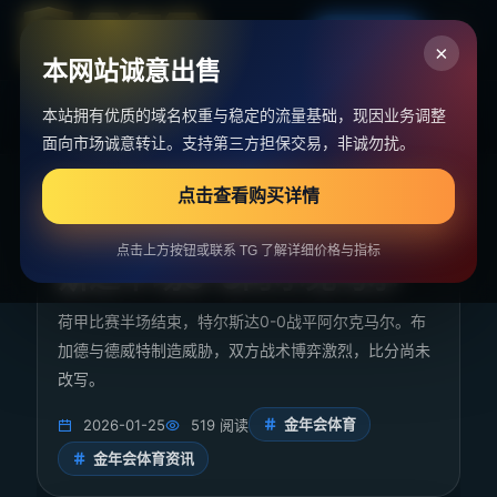
金年会入口
×
本网站诚意出售
首页
>
金年会资讯
>
金年会体育深度报道：特尔斯达半场0-0阿尔
本站拥有优质的域名权重与稳定的流量基础，现因业务调整
克马尔
面向市场诚意转让。支持第三方担保交易，非诚勿扰。
点击查看购买详情
金年会体育深度报道：特尔
点击上方按钮或联系 TG 了解详细价格与指标
斯达半场0-0阿尔克马尔
荷甲比赛半场结束，特尔斯达0-0战平阿尔克马尔。布
加德与德威特制造威胁，双方战术博弈激烈，比分尚未
改写。
金年会体育
2026-01-25
519 阅读
金年会体育资讯