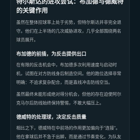
特尔斯达的进攻尝试：布加德与德威特
的关键作用
虽然在整体控球率上处于劣势，但特尔斯达并非完全退
守。他们在上半场的几次威胁进攻，几乎全部围绕两名
球员展开。
布加德的前插，为反击提供出口
在有限的反击机会中，布加德多次利用速度与启动时
机，试图在对方防线身后制造空间。他的跑位选择非常
明确：不追求复杂配合，而是直线冲击防线空当。
虽然最终未能形成绝对得分机会，但他的存在迫使阿尔
克马尔后防线始终保持警惕，不敢大幅压上。
德威特的处理球，决定反击质量
相比之下，德威特在中前场的作用更加偏向于“连接”。
他在拿球后并不急于出脚，而是通过节奏变化，为队友