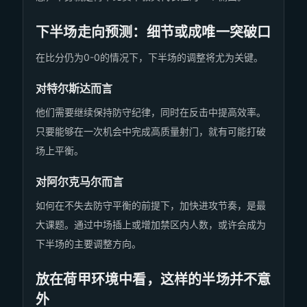
下半场走向预测：细节或成唯一突破口
在比分仍为0-0的情况下，下半场的调整将尤为关键。
对特尔斯达而言
他们需要继续保持防守纪律，同时在反击中提高效率。
只要能够在一次机会中完成高质量射门，就有可能打破
场上平衡。
对阿尔克马尔而言
如何在不失去防守平衡的前提下，加快进攻节奏，是最
大课题。通过中场插上或增加禁区内人数，或许会成为
下半场的主要调整方向。
放在荷甲环境中看，这样的半场并不意
外