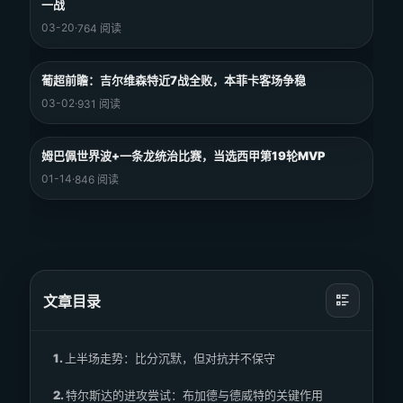
一战
03-20
·
764 阅读
葡超前瞻：吉尔维森特近7战全败，本菲卡客场争稳
03-02
·
931 阅读
姆巴佩世界波+一条龙统治比赛，当选西甲第19轮MVP
01-14
·
846 阅读
文章目录
1.
上半场走势：比分沉默，但对抗并不保守
2.
特尔斯达的进攻尝试：布加德与德威特的关键作用