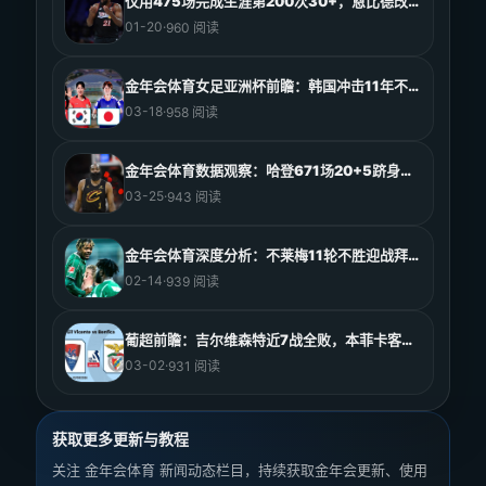
仅用475场完成生涯第200次30+，恩比德改写中锋
01-20
·
960 阅读
金年会体育女足亚洲杯前瞻：韩国冲击11年不胜纪录，日
03-18
·
958 阅读
金年会体育数据观察：哈登671场20+5跻身历史第二
03-25
·
943 阅读
金年会体育深度分析：不莱梅11轮不胜迎战拜仁，榜首争
02-14
·
939 阅读
葡超前瞻：吉尔维森特近7战全败，本菲卡客场争稳
03-02
·
931 阅读
获取更多更新与教程
关注 金年会体育 新闻动态栏目，持续获取金年会更新、使用