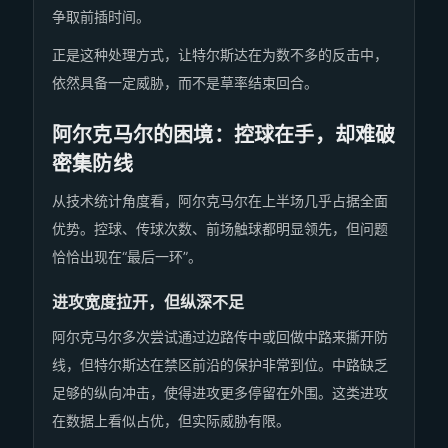
争取前插时间。
正是这种处理方式，让特尔斯达在为数不多的反击中，
依然具备一定威胁，而不是草率结束回合。
阿尔克马尔的困境：控球在手，却难破
密集防线
从技术统计角度看，阿尔克马尔在上半场几乎占据全面
优势。控球、传球次数、前场触球都明显领先，但问题
恰恰出现在“最后一环”。
进攻宽度拉开，但纵深不足
阿尔克马尔多次尝试通过边路传中或回做中路来撕开防
线，但特尔斯达在禁区前沿的保护非常到位。中路缺乏
足够的纵向冲击，使得进攻更多停留在外围。这类进攻
在数据上看似占优，但实际威胁有限。