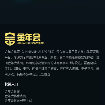
金年会体育（JINNIANHUI SPORTS）是金年会集团官方核心体育娱乐
平台，专注为全球用户打造专业、刺激、安全的顶级在线娱乐体验！访
问金年会官网，即可畅享高清流畅的体育赛事直播与投注，覆盖足球、
篮球、网球、电竞、F1等全球热门赛事，更有真人视讯、电子竞技、彩
票游戏、捕鱼等多种玩法任您挑选！
快捷入口
金年会体育
金年会体育官网
金年会体育APP下载