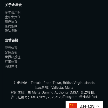
关于金年会
金年会声明
金年会责任
用户协议
条约条款
隐私条款
友情链接
亚云体育
足球直播
世界杯投注
红果体育
满冠体育
注册地址：Tortola, Road Town, British Virgin Islands
运营总部：Valletta, Malta
牌照信息：由
Malta Gaming Authority (MGA)
合法授权。
Telegram: @HaMafart
许可证编号：MGA/B2C/2025/123
ZH-CN