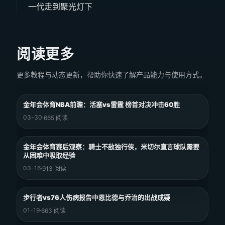
一代走到聚光灯下
阅读更多
更多教程与动态更新，帮助你快速了解产品能力与使用方式。
金年会体育NBA前瞻：活塞vs雷霆 榜首对决冲击60胜
03-30
·
665 阅读
金年会体育赛后观察：骑士不敌独行侠，米切尔直言球队需要
从困难中吸取经验
03-16
·
913 阅读
步行者vs76人伤病报告中恩比德与乔治的出战成疑
01-19
·
663 阅读