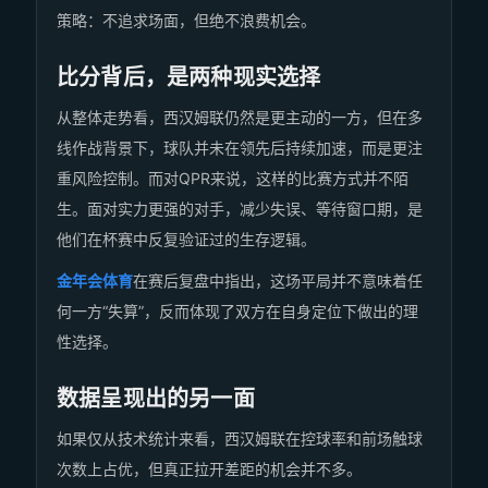
策略：不追求场面，但绝不浪费机会。
比分背后，是两种现实选择
从整体走势看，西汉姆联仍然是更主动的一方，但在多
线作战背景下，球队并未在领先后持续加速，而是更注
重风险控制。而对QPR来说，这样的比赛方式并不陌
生。面对实力更强的对手，减少失误、等待窗口期，是
他们在杯赛中反复验证过的生存逻辑。
金年会体育
在赛后复盘中指出，这场平局并不意味着任
何一方“失算”，反而体现了双方在自身定位下做出的理
性选择。
数据呈现出的另一面
如果仅从技术统计来看，西汉姆联在控球率和前场触球
次数上占优，但真正拉开差距的机会并不多。